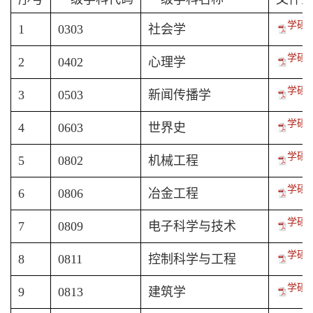
学硕-
1
0303
社会学
学硕-
2
0402
心理学
学硕-
3
0503
新闻传播学
学硕-
4
0603
世界史
学硕-
5
0802
机械工程
学硕-
6
0806
冶金工程
学硕-
7
0809
电子科学与技术
学硕-
8
0811
控制科学与工程
学硕-
9
0813
建筑学