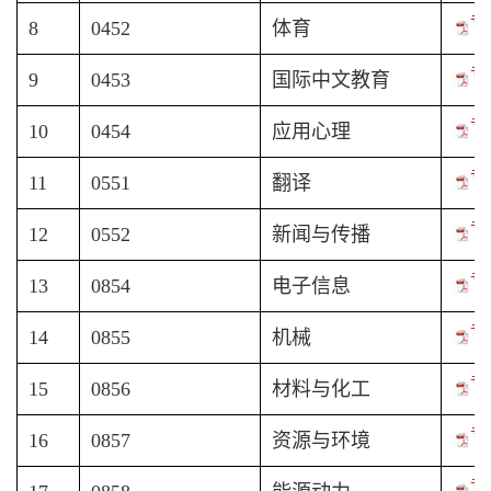
专
8
0452
体育
专
9
0453
国际中文教育
专
10
0454
应用心理
专
11
0551
翻译
专
12
0552
新闻与传播
专
13
0854
电子信息
专
14
0855
机械
专
15
0856
材料与化工
专
16
0857
资源与环境
专