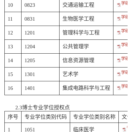
学硕-
10
0823
交通运输工程
学硕-
11
0831
生物医学工程
学硕-
12
1201
管理科学与工程
学硕-
13
1204
公共管理学
学硕-
14
1205
信息资源管理
学硕-
15
1301
艺术学
学硕-
16
1401
集成电路科学与工程
2.3博士专业学位授权点
序号
专业学位类别代码
专业学位类别名称
文
专
1
1051
临床医学