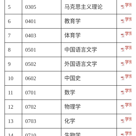
学博-
5
0305
马克思主义理论
学博-
6
0401
教育学
学博-
7
0403
体育学
学博-
8
0501
中国语言文学
学博-
9
0502
外国语言文学
学博-
10
0602
中国史
学博-
11
0701
数学
学博-
12
0702
物理学
学博-
13
0703
化学
学博-
14
0710
生物学