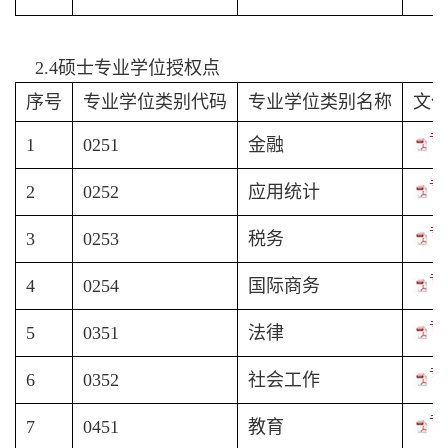
2.4硕士专业学位授权点
序号
专业学位类别代码
专业学位类别名称
文
专
1
0251
金融
专
2
0252
应用统计
专
3
0253
税务
专
4
0254
国际商务
专
5
0351
法律
专
6
0352
社会工作
专
7
0451
教育